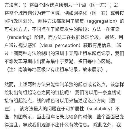
方法有：1）将每个起/讫点绘制为一个点（图一左）；2）
将整个城市划分为若干区域，例如网格化（图一右）或者按
照行政区划分。 两种方法都采用了聚集（aggregation）的
可视化方式，不同点在于聚集发生的阶段：方法一在渲染
（rendering）阶段，而方法二在数据处理阶段。 最终，用
户通过视觉感知（visual perception）获取有用信息： 通
过上图两种方法绘制出的深圳市某周出租车起点记录，我们
不难发现深圳市出租车集中于罗湖、福田等中心区域。
（注：南澳等地区极少有出租车记录，故未展示）。
然而，上述两种方法只能绘制单独的起点或者讫点，该怎样
绘制出每组起讫点之间的链接呢？ 我们可以用一条直线链
接每组起讫点，线的颜色可以用来描述起讫点方向（图二
左）。 该方法最大的问题在于可扩展性（scalability）不
强，如图所示，当出租车记录比较多的时候，整个画面已变
得混乱，导致我们观测不出什么有效信息。 除此之外，我